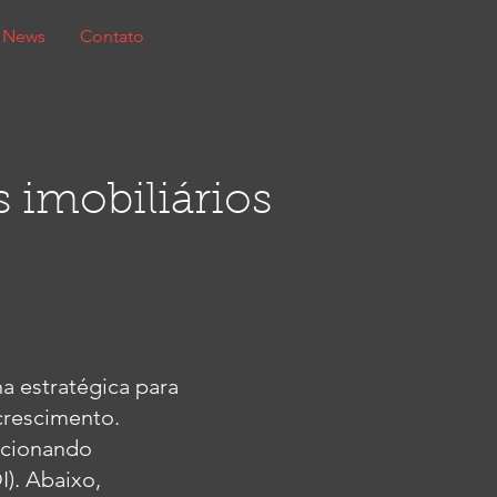
News
Contato
 imobiliários
a estratégica para
crescimento.
rcionando
I). Abaixo,