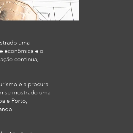
nstrado uma
ade econômica e o
ação contínua,
rismo e a procura
tem se mostrado uma
oa e Porto,
nando