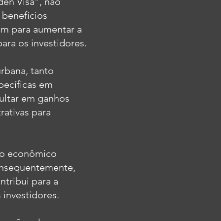
en Visa”, não
 benefícios
uem para aumentar a
ara os investidores.
urbana, tanto
pecíficas em
sultar em ganhos
rativas para
to econômico
consequentemente,
tribui para a
 investidores.