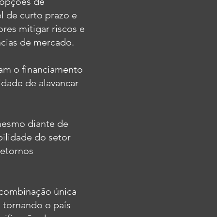
s opções de
l de curto prazo e
ores mitigar riscos e
ncias de mercado.
rnam o financiamento
idade de alavancar
 mesmo diante de
bilidade do setor
retornos
 combinação única
, tornando o país